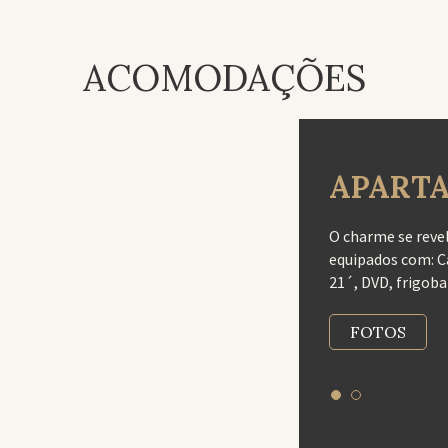
ACOMODAÇÕES
APART
O charme se reve
equipados com: Ca
21´, DVD, frigoba
FOTOS